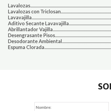
Lavalozas...................................................................................
Lavalozas con Triclosan........................................................
Lavavajilla..................................................................................
Aditivo Secante Lavavajilla.................................................
Abrillantador Vajilla...............................................................
Desengrasante Pisos.............................................................
Desodorante Ambiental.......................................................
Espuma Clorada.......................................................................
SO