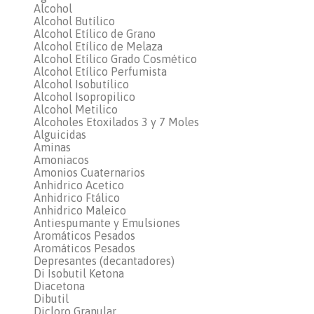
Alcohol
Alcohol Butílico
Alcohol Etílico de Grano
Alcohol Etílico de Melaza
Alcohol Etílico Grado Cosmético
Alcohol Etílico Perfumista
Alcohol Isobutílico
Alcohol Isopropilico
Alcohol Metilico
Alcoholes Etoxilados 3 y 7 Moles
Alguicidas
Aminas
Amoniacos
Amonios Cuaternarios
Anhidrico Acetico
Anhidrico Ftálico
Anhidrico Maleico
Antiespumante y Emulsiones
Aromáticos Pesados
Aromáticos Pesados
Depresantes (decantadores)
Di Isobutil Ketona
Diacetona
Dibutil
Dicloro Granular