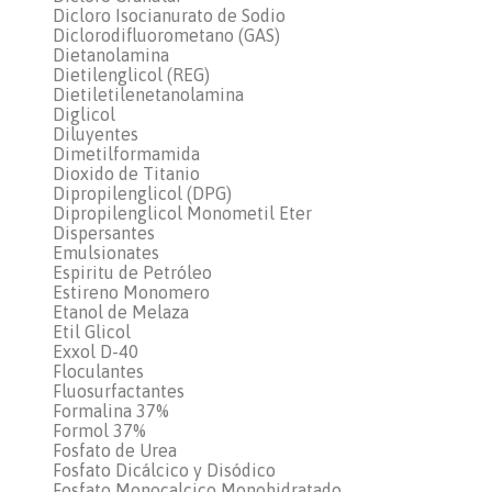
Dicloro Isocianurato de Sodio
Diclorodifluorometano (GAS)
Dietanolamina
Dietilenglicol (REG)
Dietiletilenetanolamina
Diglicol
Diluyentes
Dimetilformamida
Dioxido de Titanio
Dipropilenglicol (DPG)
Dipropilenglicol Monometil Eter
Dispersantes
Emulsionates
Espiritu de Petróleo
Estireno Monomero
Etanol de Melaza
Etil Glicol
Exxol D-40
Floculantes
Fluosurfactantes
Formalina 37%
Formol 37%
Fosfato de Urea
Fosfato Dicálcico y Disódico
Fosfato Monocalcico Monohidratado