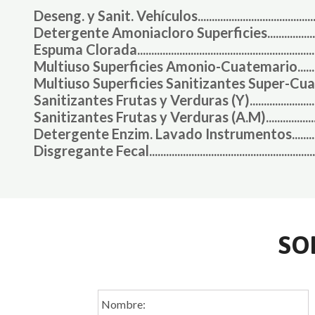
Deseng. y Sanit. Vehículos................................................
Detergente Amoniacloro Superficies............................
Espuma Clorada...................................................................
Multiuso Superficies Amonio-Cuatemario...................
Multiuso Superficies Sanitizantes Super-Cuatemari
Sanitizantes Frutas y Verduras (Y)................................
Sanitizantes Frutas y Verduras (A.M)............................
Detergente Enzim. Lavado Instrumentos.....................
Disgregante Fecal...............................................................
SO